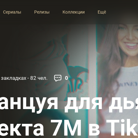
Сериалы
Релизы
Коллекции
Ещё
 закладках - 82 чел.
0
анцуя для дь
екта 7M в Ti