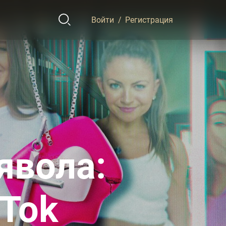
Войти
/
Регистрация
явола:
kTok