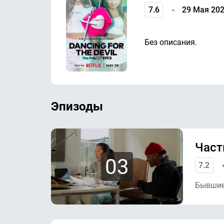
7.6
29 Мая 20
Без описания.
Эпизоды
Част
03
7.2
Бывшие 