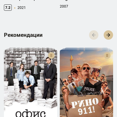
2007
7.2
2021
Р­­­е­­­к­­­о­­­м­­­е­­­н­­­д­­­а­­­ц­­­и­­­и