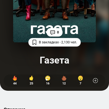
0
В закладках - 2,130 чел.
Газета
44
25
16
12
7