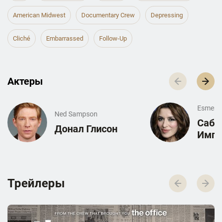
American Midwest
Documentary Crew
Depressing
Cliché
Embarrassed
Follow-Up
Актеры
Esmera
Ned Sampson
Сабр
Донал Глисон
Импа
Трейлеры