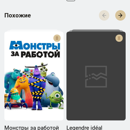
П­­­о­­­х­­­о­­­ж­­­и­­­е
Монстры за работой
Legendre idéal