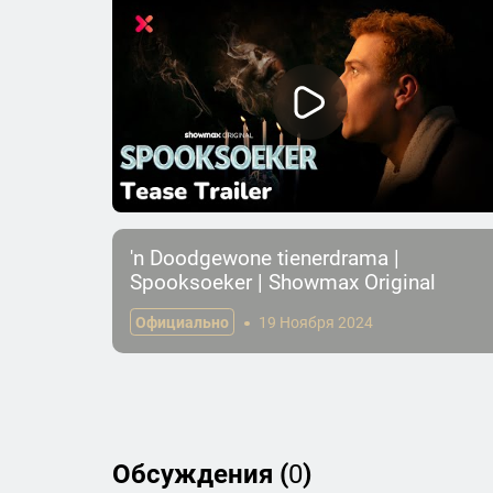
'n Doodgewone tienerdrama |
Spooksoeker | Showmax Original
Официально
19 Ноября 2024
Обсуждения (
0
)