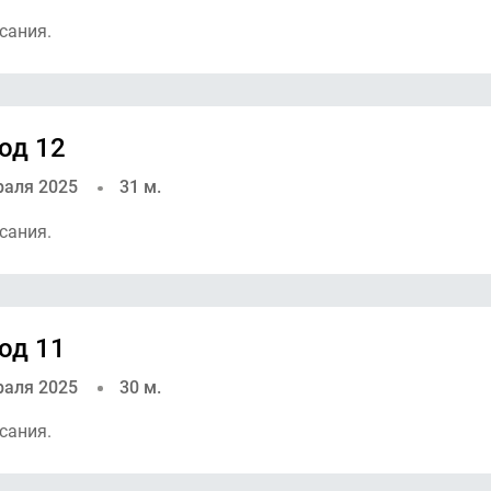
сания.
од 12
раля 2025
31 м.
сания.
од 11
раля 2025
30 м.
сания.