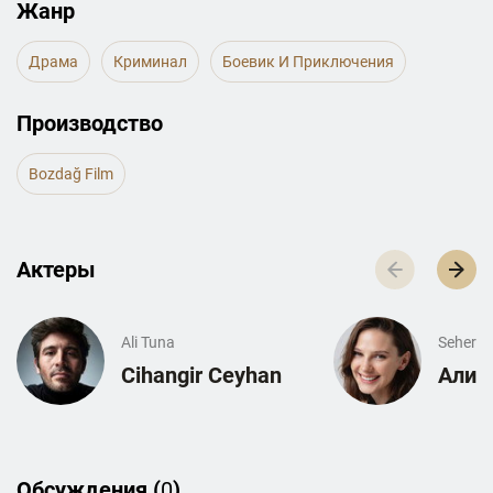
Жанр
Драма
Криминал
Боевик И Приключения
Производство
Bozdağ Film
Актеры
Ali Tuna
Seher
Cihangir Ceyhan
Алин
Обсуждения (
0
)