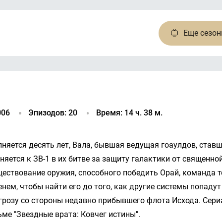
Еще
сезо
006
Эпизодов: 20
Время: 14 ч. 38 м.
няется десять лет, Вала, бывшая ведущая гоаулдов, став
иняется к ЗВ-1 в их битве за защиту галактики от священно
ествование оружия, способного победить Орай, команда т
енем, чтобы найти его до того, как другие системы попадут
грозу со стороны недавно прибывшего флота Исхода. Сери
ме "Звездные врата: Ковчег истины".