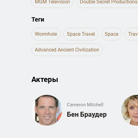
MGM Television
Double Secret Productions
Теги
Wormhole
Space Travel
Space
Trav
Advanced Ancient Civilization
Актеры
Cameron Mitchell
Бен Браудер