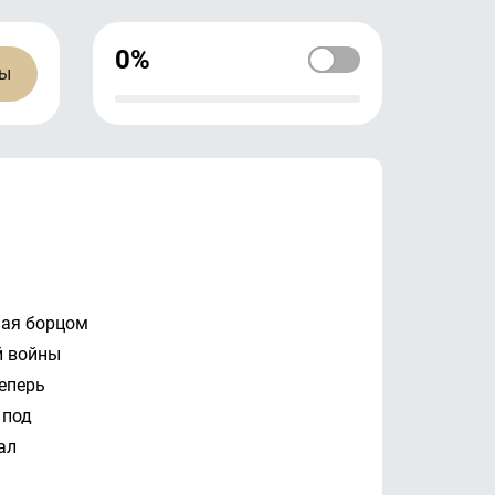
0%
ны
шая борцом
й войны
еперь
 под
ал