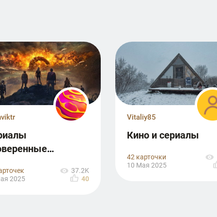
nviktr
Vitaliy85
риалы
Кино и сериалы
оверенные
42 карточки
еменем
10 Мая 2025
арточек
37.2K
ая 2025
40