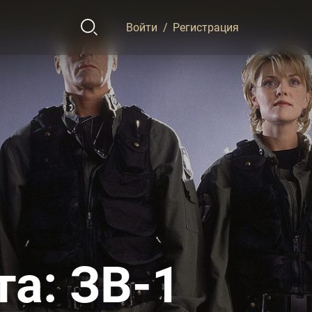
Войти
/
Регистрация
а: ЗВ-1