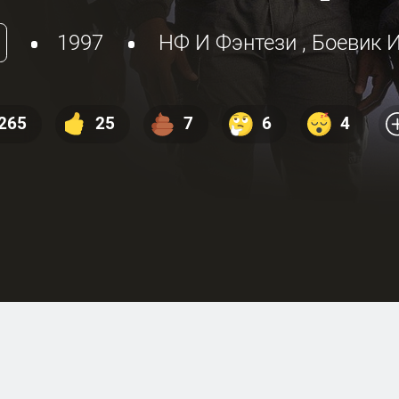
1997
НФ И Фэнтези
,
Боевик 
265
25
7
6
4