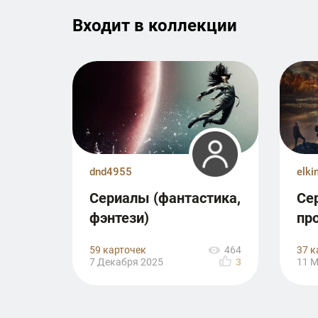
Входит в к­о­л­л­е­к­ц­и­и
dnd4955
elki
Сериалы (фантастика,
Се
фэнтези)
пр
вр
59 карточек
37 к
464
7 Декабря 2025
3
11 М