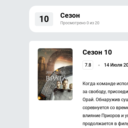
Сезон
10
Просмотрено
0
из
20
Сезон 10
7.8
14 Июля 2
Когда команде испол
за свободу, присоед
Орай. Обнаружив сущ
соревнуется со врем
влияние Приоров и у
продолжается в филь