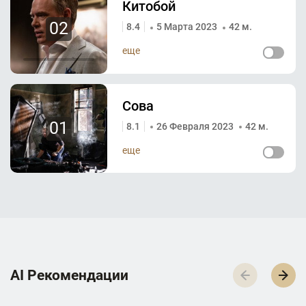
Китобой
02
8.4
5 Марта 2023
42 м.
еще
Сова
01
8.1
26 Февраля 2023
42 м.
еще
AI Р­е­к­о­м­е­н­д­а­ц­и­и