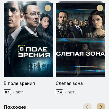
В поле зрения
Слепая зона
8.1
2011
7.4
2015
П­­­о­­­х­­­о­­­ж­­­и­­­е