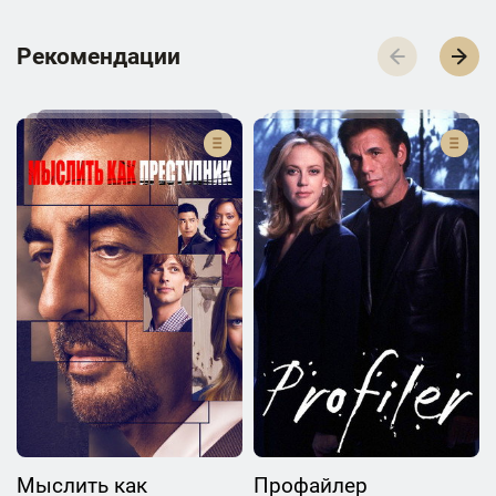
Р­­­е­­­к­­­о­­­м­­­е­­­н­­­д­­­а­­­ц­­­и­­­и
Мыслить как
Профайлер