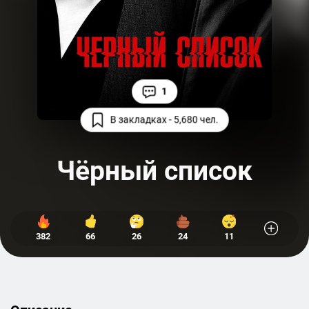
1
В закладках - 5,680 чел.
Чёрный список
382
66
26
24
11