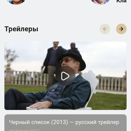
Клат
Трейлеры
Черный список (2013) — русский трейлер