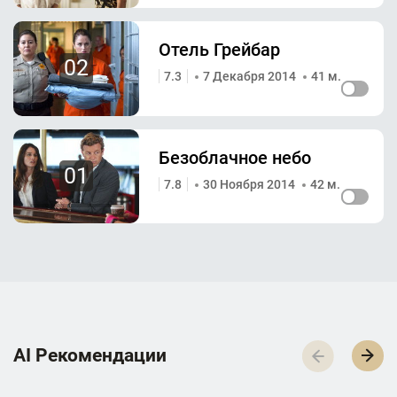
Отель Грейбар
02
7.3
7 Декабря 2014
41 м.
Безоблачное небо
01
7.8
30 Ноября 2014
42 м.
AI Р­е­к­о­м­е­н­д­а­ц­и­и