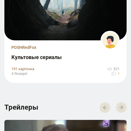
POSHRedFox
Культовые сериалы
191 карточка
921
4 Января
1
Трейлеры