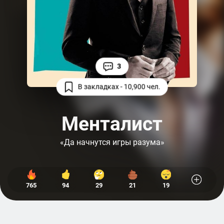
3
В закладках - 10,900 чел.
Менталист
«Да начнутся игры разума»
765
94
29
21
19