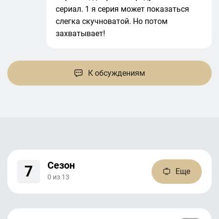
сериал. 1 я серия может показаться
слегка скучноватой. Но потом
захватывает!
К обсуждениям
Сезон
7
Еще
0
из
13