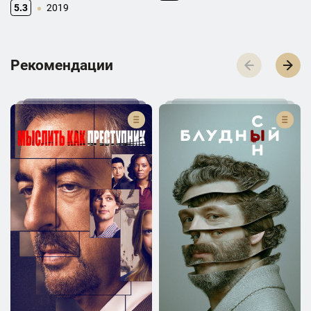
5.3
2019
Р­­­е­­­к­­­о­­­м­­­е­­­н­­­д­­­а­­­ц­­­и­­­и