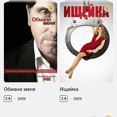
Обмани меня
Ищейка
7.9
2009
7.9
2005