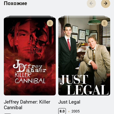
П­­­о­­­х­­­о­­­ж­­­и­­­е
Jeffrey Dahmer: Killer
Just Legal
Cannibal
8.0
2005