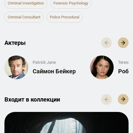
Criminal Investigation
Forensic Psychology
Criminal Consultant
Police Procedural
Актеры
Patrick Jane
Teresa 
Саймон Бейкер
Роби
Входит в к­о­л­л­е­к­ц­и­и