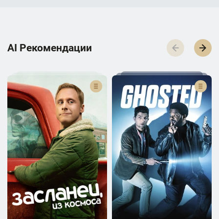
AI Р­е­к­о­м­е­н­д­а­ц­и­и