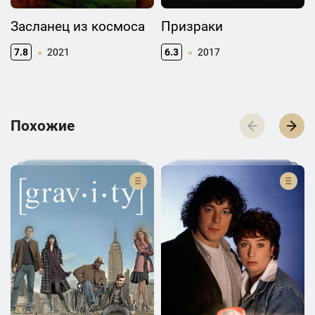
Засланец из космоса
Призраки
7.8
2021
6.3
2017
П­­­о­­­х­­­о­­­ж­­­и­­­е