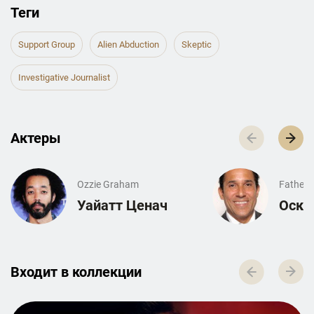
Теги
Support Group
Alien Abduction
Skeptic
Investigative Journalist
Актеры
Ozzie Graham
Father 
Уайатт Ценач
Оска
Входит в к­о­л­л­е­к­ц­и­и