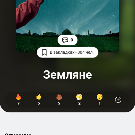
0
В закладках - 304 чел.
Земляне
7
5
5
2
1