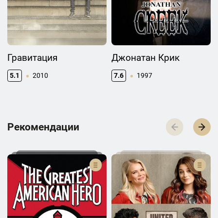
Гравитация
Джонатан Крик
5.1
2010
7.6
1997
Р­­­е­­­к­­­о­­­м­­­е­­­н­­­д­­­а­­­ц­­­и­­­и