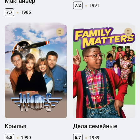
Макгайвер
7.2
1991
7.7
1985
Крылья
Дела семейные
6.8
1990
6.7
1989