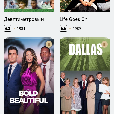
Девятиметровый
Life Goes On
6.3
1984
6.6
1989