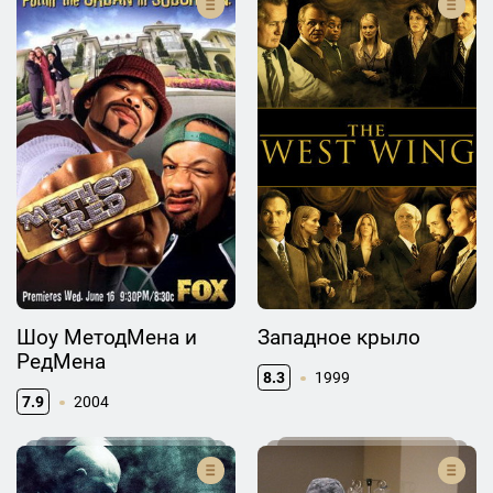
Шоу МетодМена и
Западное крыло
РедМена
8.3
1999
7.9
2004