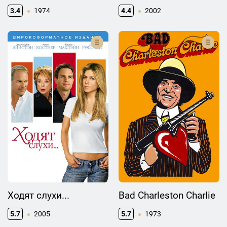
3.4
1974
4.4
2002
Ходят слухи...
Bad Charleston Charlie
5.7
2005
5.7
1973