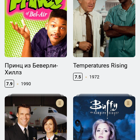
Принц из Беверли-
Temperatures Rising
Хиллз
7.5
1972
7.9
1990