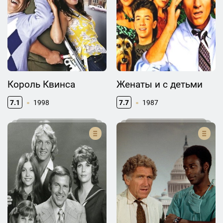
Король Квинса
Женаты и с детьми
7.1
1998
7.7
1987