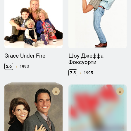
Grace Under Fire
Шоу Джеффа
Фоксуорти
5.6
1993
7.5
1995