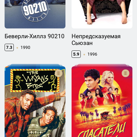
Беверли-Хиллз 90210
Непредсказуемая
Сьюзан
7.3
1990
5.9
1996