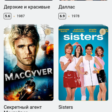
Дерзкие и красивые
Даллас
5.6
1987
6.9
1978
Секретный агент
Sisters