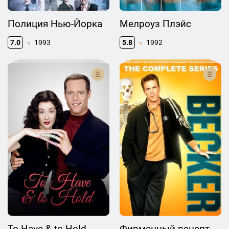
Полиция Нью-Йорка
Мелроуз Плэйс
7.0
1993
5.8
1992
To Have & to Hold
Фирменный рецепт