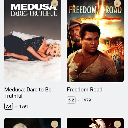
Medusa: Dare to Be
Freedom Road
Truthful
5.2
1979
7.4
1991