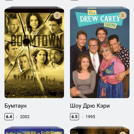
Бумтаун
Шоу Дрю Кэри
6.4
2002
6.5
1995