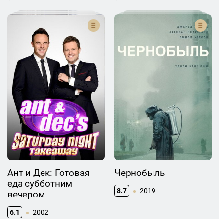
Ант и Дек: Готовая
Чернобыль
еда субботним
8.7
2019
вечером
6.1
2002