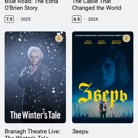
Blue Road: The Edna
The Cable That
O'Brien Story
Changed the World
7.5
2025
6.5
2024
Branagh Theatre Live:
Зверь