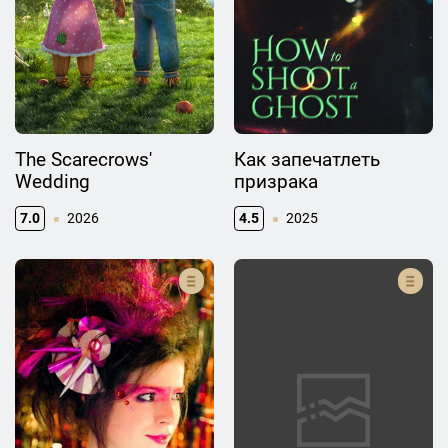
The Scarecrows'
Как запечатлеть
Wedding
призрака
7.0
2026
4.5
2025