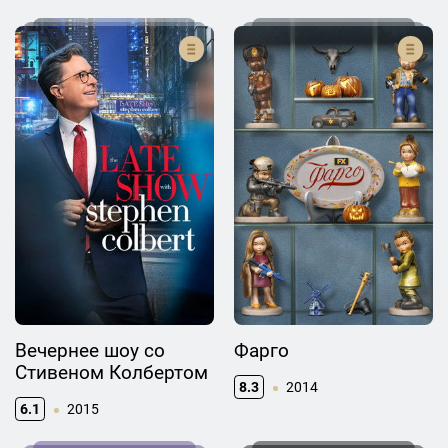
Вечернее шоу со
Фарго
Стивеном Колбертом
8.3
2014
6.1
2015