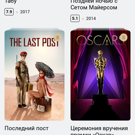
Табу
Поздней ночью с
Сетом Майерсом
7.9
2017
5.1
2014
Последний пост
Церемония вручения
премии «Оскар»