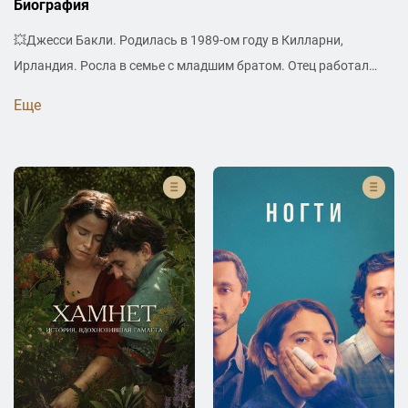
Биография
💥Джесси Бакли. Родилась в 1989-ом году в Килларни,
Ирландия. Росла в семье с младшим братом. Отец работал
поэтом, а мать была преподавательницей вокала. Училась в
Еще
Королевской академии драматического искусства в Лондоне.
Работает актрисой и певицей. С 2023-го замужем за
режиссёром Фредди Грэшемом, у пары сын, имя которого не
раскрывается 🏆Главные награды🏆: Оскар (2026) [Хэмнет],
BAFTA (2022) [Незнакомая дочь], Золотой глобус (2026)
[Хэмнет], Critics' Choice Award (2026) [Хэмнет], ASTRA (2026)
[Хэмнет] 🎬Главные проекты🎬: «Хэмнет» (2026), «Думаю, как
всё закончить» (2020), «Незнакомая дочь» (2021), «Фарго»
(2020), «Она сказала» (2022), «Мужчины» (2022) ⭐Интересный
факт⭐: Джесси начинала карьеру как певица и дошла до
финала британского шоу талантов