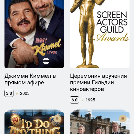
Джимми Киммел в
Церемония вручения
прямом эфире
премии Гильдии
киноактеров
5.3
2003
6.0
1995