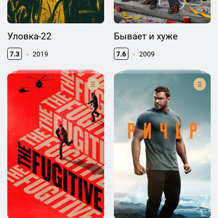
Уловка-22
Бывает и хуже
7.3
2019
7.6
2009