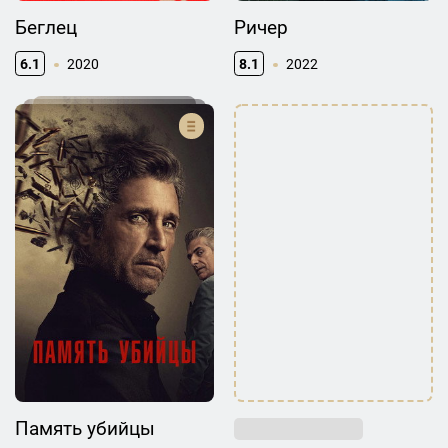
Беглец
Ричер
6.1
2020
8.1
2022
Память убийцы