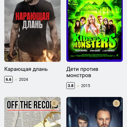
Карающая длань
Дети против
монстров
6.6
2024
3.8
2015