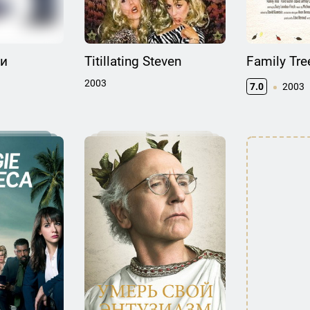
ки
Titillating Steven
Family Tre
2003
7.0
2003