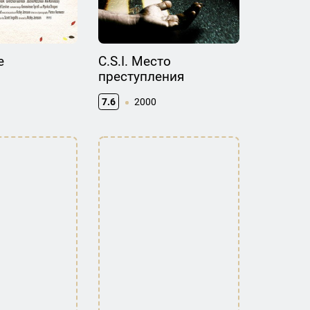
e
C.S.I. Место
преступления
7.6
2000