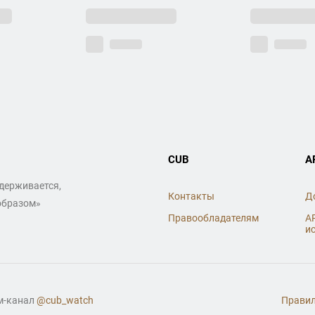
CUB
A
ддерживается,
Контакты
Д
образом»
Правообладателям
A
и
ам-канал
@cub_watch
Правил