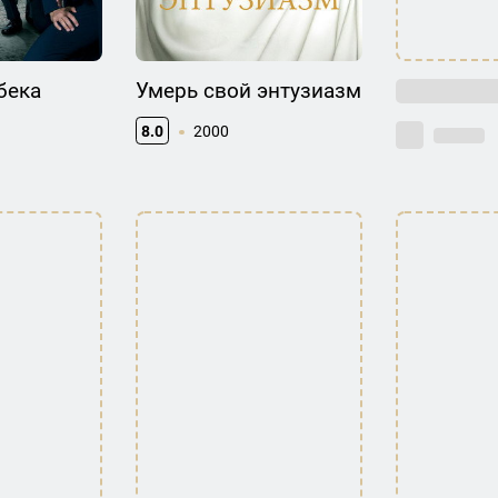
бека
Умерь свой энтузиазм
8.0
2000