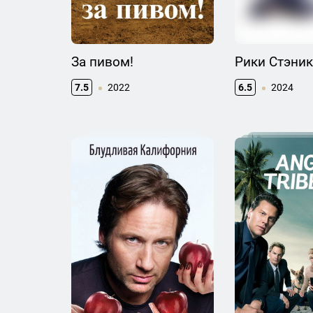
За пивом!
Рики Стэни
7.5
2022
6.5
2024