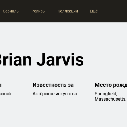
Сериалы
Релизы
Коллекции
Ещё
rian Jarvis
л
Известность за
Место рож
ской
Актёрское искусство
Springfield,
Massachusetts,