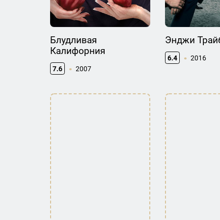
Блудливая
Энджи Трай
Калифорния
6.4
2016
7.6
2007