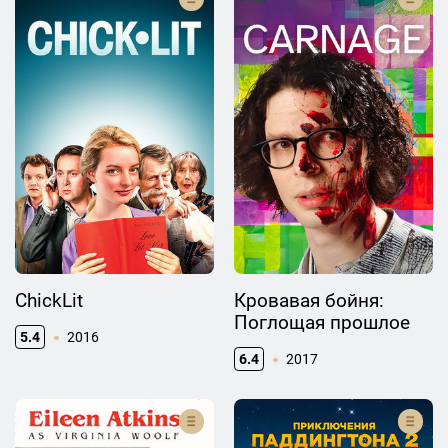
ChickLit
Кровавая бойня:
Поглощая прошлое
5.4
2016
6.4
2017