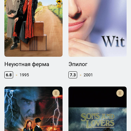
Неуютная ферма
Эпилог
6.8
1995
7.3
2001