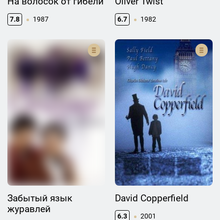
На волосок от гибели
Oliver Twist
7.8
1987
6.7
1982
Забытый язык
David Copperfield
журавлей
6.3
2001