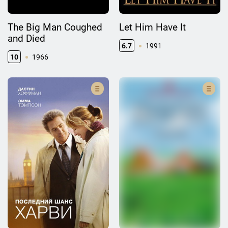
The Big Man Coughed
Let Him Have It
and Died
6.7
1991
10
1966