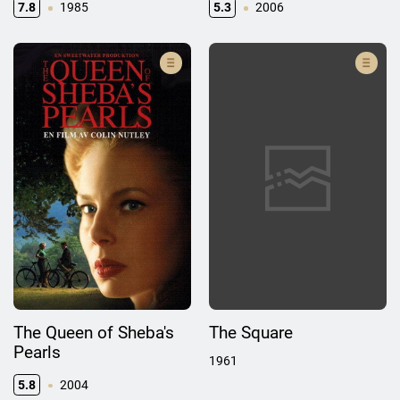
7.8
1985
5.3
2006
The Queen of Sheba's
The Square
Pearls
1961
5.8
2004