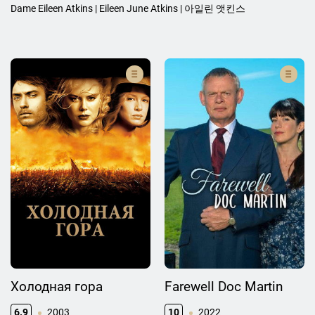
Dame Eileen Atkins | Eileen June Atkins | 아일린 앳킨스
Холодная гора
Farewell Doc Martin
6.9
2003
10
2022