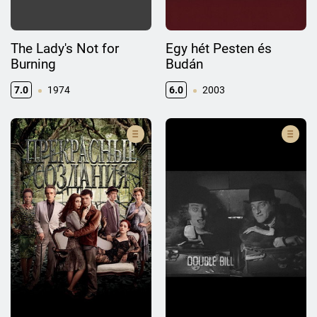
The Lady's Not for
Egy hét Pesten és
Burning
Budán
7.0
1974
6.0
2003