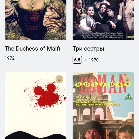
The Duchess of Malfi
Три сестры
1972
6.5
1970