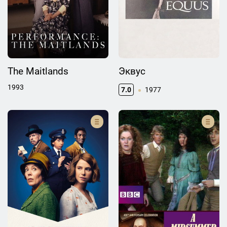
The Maitlands
Эквус
1993
7.0
1977