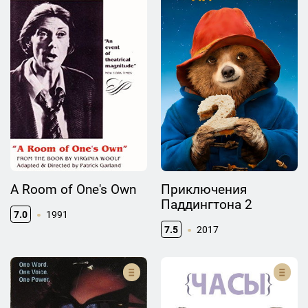
A Room of One's Own
Приключения
Паддингтона 2
7.0
1991
7.5
2017