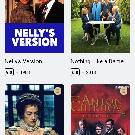
Nelly's Version
Nothing Like a Dame
9.0
1983
6.8
2018