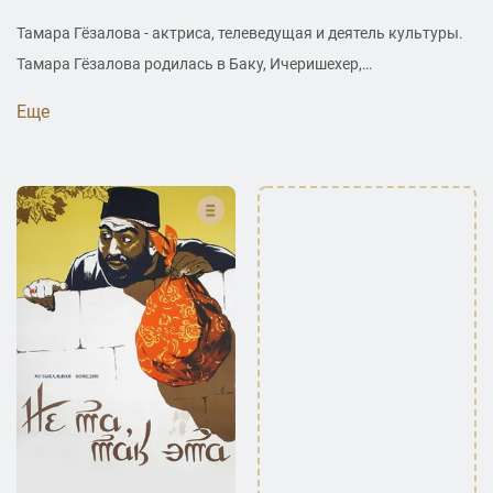
Тамара Гёзалова - актриса, телеведущая и деятель культуры.
Тамара Гёзалова родилась в Баку, Ичеришехер,
Азербайджанская ССР, СССР в интеллигентной семье. В 1957
Еще
году окончила среднюю школу № 190 в Баку, а в 1965 году –
библиотечное отделение факультета востоковедения
Азербайджанского государственного университета. С 1965
года по 18 января 2011 года работала заведующей отделом в
Национальной библиотеке Азербайджана имени Ахундова.
Тамара Гёзалова, начавшая работу в Бакинской телестудии в
1956–1959 годах, стала первой женщиной-диктором
Азербайджанского государственного телевидения. Она
сыграла знаменитую роль Гульназ в фильме «Не та, так эта»,
который считается шедевром азербайджанского
кинематографа и основан на одноимённой оперетте Узеира
Гаджибекова, и широко известен как «Машади Ибад». Тамара