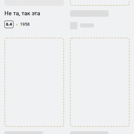
Гёзалова, имевшая одного ребенка, умерла от рака. Она была
похоронена на кладбище села Ахмедлы.
Не та, так эта
6.4
1958