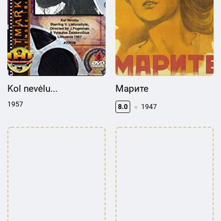
Kol nevėlu...
Марите
1957
8.0
1947