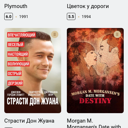
Plymouth
Цветок у дороги
6.0
1991
5.5
1994
Страсти Дон Жуана
Morgan M.
Morgansen's Date with