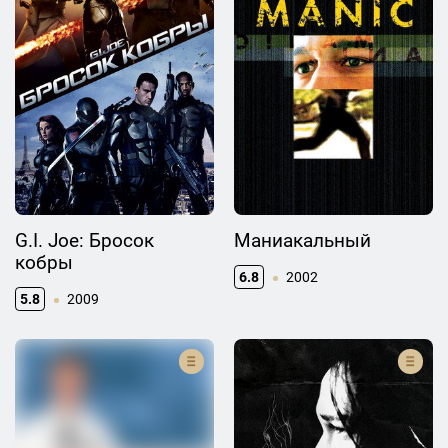
G.I. Joe: Бросок
Маниакальный
кобры
6.8
2002
5.8
2009