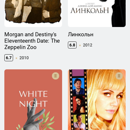
Morgan and Destiny's
Линкольн
Eleventeenth Date: The
6.8
2012
Zeppelin Zoo
6.7
2010