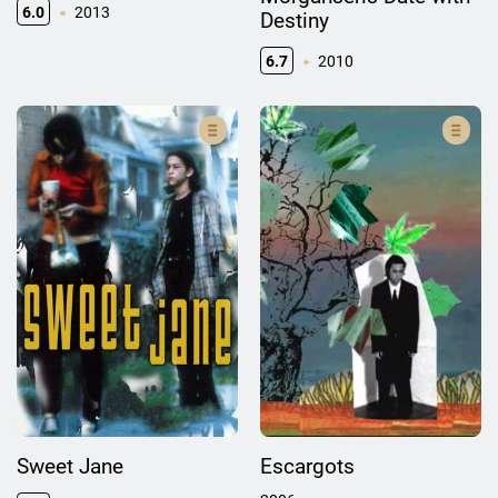
6.0
2013
Destiny
6.7
2010
Sweet Jane
Escargots