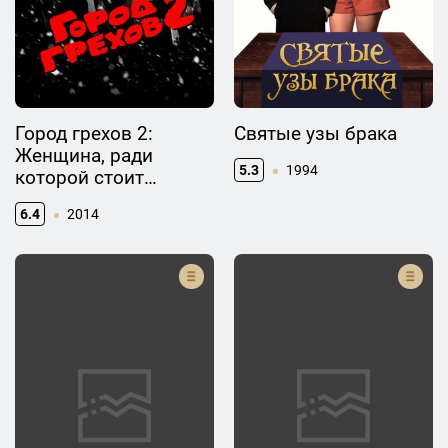
создателем онлайн-платформы "HitRecord", которая
объединяет художников и создателей со всего мира для
совместных творческих проектов.
Город грехов 2:
Святые узы брака
Женщина, ради
5.3
1994
которой стоит
убивать
6.4
2014