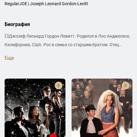
RegularJOE | Joseph Leonard Gordon-Levitt
Биография
💥Джозеф Леонард Гордон-Левитт. Родился в Лос-Анджелесе,
Калифорния, США. Рос в семье со старшим братом. Отец
работал директором радиостанции, а мать была активисткой.
Еще
Учился в Колумбийском университете в Нью-Йорке. Работает
актёром, режиссёром, сценаристом и продюсером. С 2014-го
женат на предпринимательнице Таше МакКоли, у пары 2-ое
сыновей, имена которых не раскрывают. 🏆Главные награды
🏆: Гильдия актёров США (2020) [7500], Национальный совет
кинокритиков США (2009) [500 дней лета]. 🎬Главные проекты
🎬: «Начало» (2010), «500 дней лета» (2009), «Тёмный рыцарь:
Возрождение легенды» (2012), «7500» (2019), «Страсти Дон
Жуана» (2013). ⭐Интересный факт⭐: Джозеф является