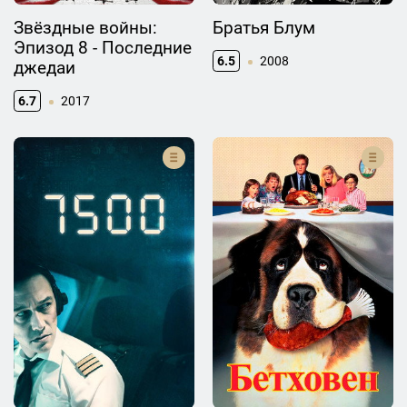
Звёздные войны:
Братья Блум
Эпизод 8 - Последние
6.5
2008
джедаи
6.7
2017