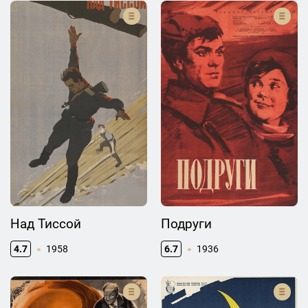
Над Тиссой
Подруги
4.7
1958
6.7
1936