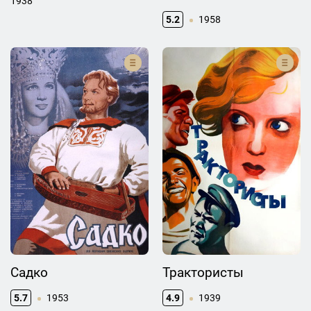
1938
5.2
1958
Садко
Трактористы
5.7
1953
4.9
1939