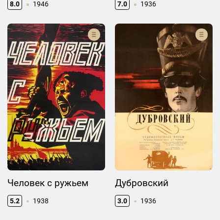
8.0
1946
7.0
1936
Человек с ружьем
Дубровский
5.2
1938
3.0
1936