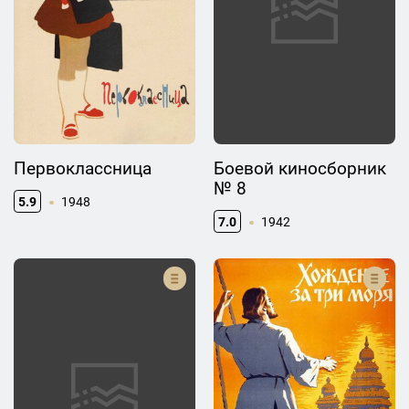
Первоклассница
Боевой киносборник
№ 8
5.9
1948
7.0
1942