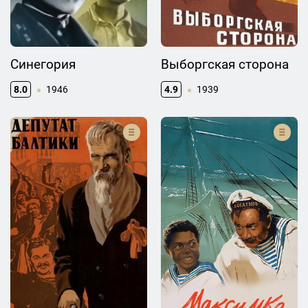
Синегория
Выборгская сторона
8.0
1946
4.9
1939