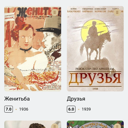
Женитьба
Друзья
7.0
1936
6.0
1939