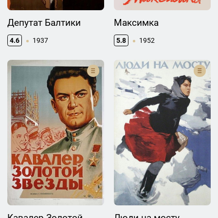
Депутат Балтики
Максимка
4.6
1937
5.8
1952
Кавалер Золотой
Люди на мосту