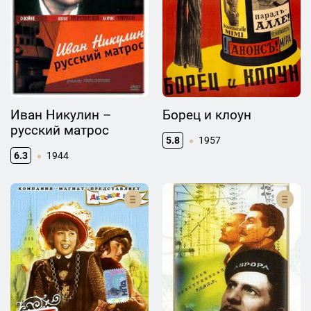
Иван Никулин –
Борец и клоун
русский матрос
5.8
1957
6.3
1944