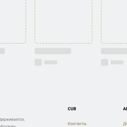
CUB
A
ддерживается,
Контакты
Д
образом»