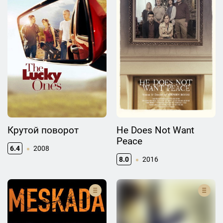
Крутой поворот
He Does Not Want
Peace
6.4
2008
8.0
2016