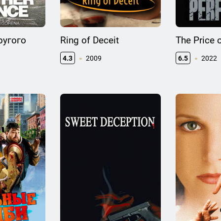
ругого
Ring of Deceit
The Price 
4.3
2009
6.5
2022