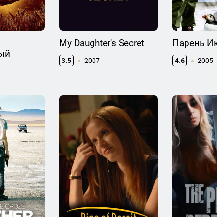
My Daughter's Secret
Парень И
ый
3.5
2007
4.6
2005