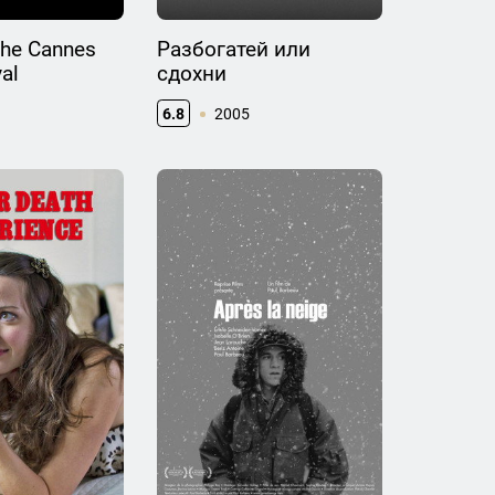
the Cannes
Разбогатей или
val
сдохни
6.8
2005