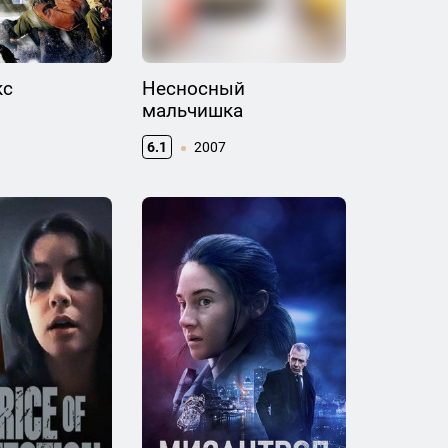
кс
Несносный
мальчишка
6.1
2007