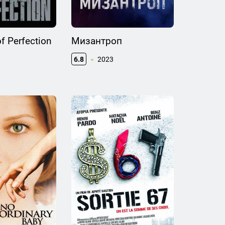
of Perfection
Мизантроп
6.8
2023