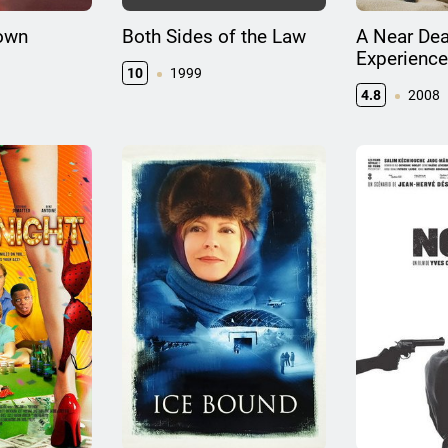
own
Both Sides of the Law
A Near Dea
Experience
10
1999
4.8
2008