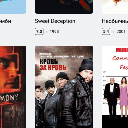
омби
Sweet Deception
Необычны
7.3
1998
5.4
2001