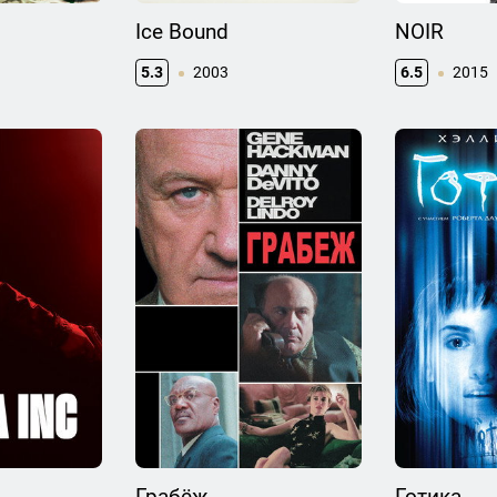
Ice Bound
NOIR
5.3
2003
6.5
2015
Грабёж
Готика