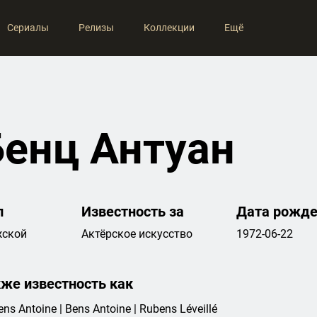
Сериалы
Релизы
Коллекции
Ещё
Бенц Антуан
л
Известность за
Дата рожде
ской
Актёрское искусство
1972-06-22
кже известность как
ns Antoine | Bens Antoine | Rubens Léveillé