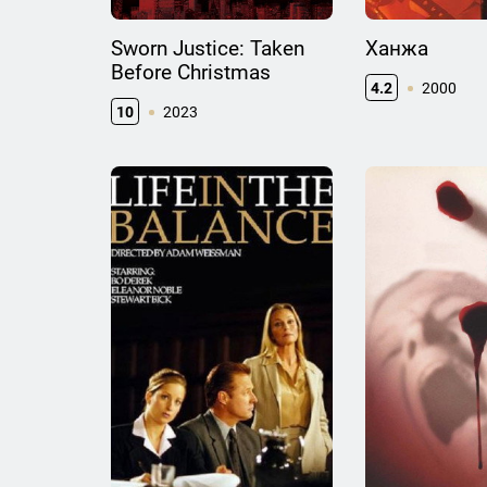
Sworn Justice: Taken
Ханжа
Before Christmas
4.2
2000
10
2023