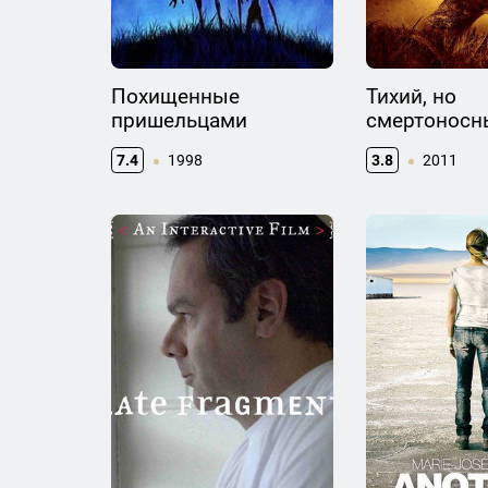
Похищенные
Тихий, но
пришельцами
смертоносн
7.4
1998
3.8
2011