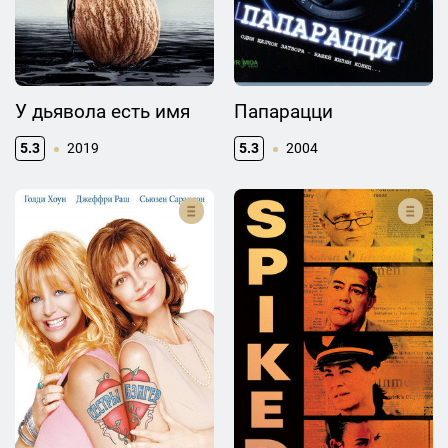
У дьявола есть имя
Папарацци
5.3
2019
5.3
2004