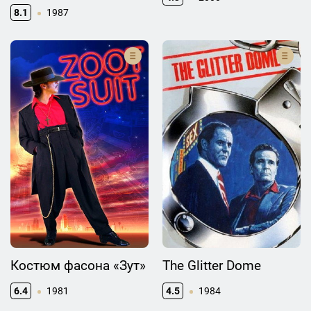
8.1
1987
Костюм фасона «Зут»
The Glitter Dome
6.4
1981
4.5
1984