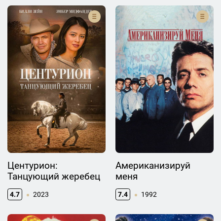
Центурион:
Американизируй
Танцующий жеребец
меня
4.7
2023
7.4
1992