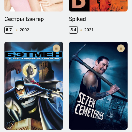
Сестры Бэнгер
Spiked
5.7
2002
5.4
2021