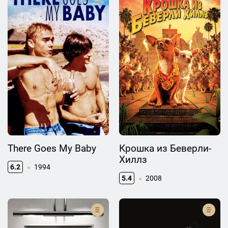
There Goes My Baby
Крошка из Беверли-
Хиллз
6.2
1994
5.4
2008