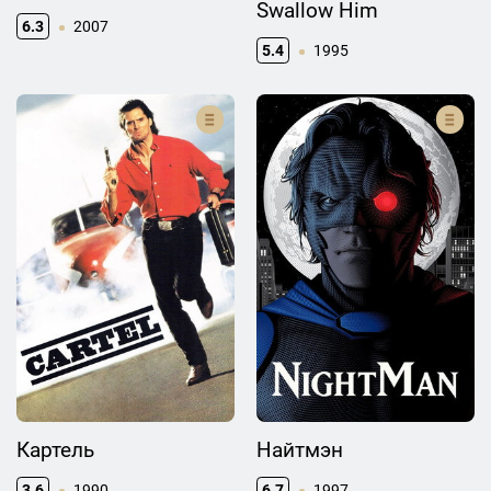
Swallow Him
6.3
2007
5.4
1995
Картель
Найтмэн
3.6
1990
6.7
1997