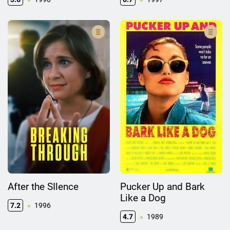
After the SIlence
Pucker Up and Bark
Like a Dog
7.2
1996
4.7
1989