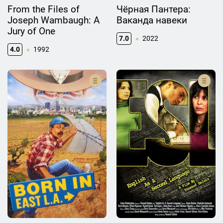
From the Files of
Чёрная Пантера:
Joseph Wambaugh: A
Ваканда навеки
Jury of One
7.0
2022
4.0
1992