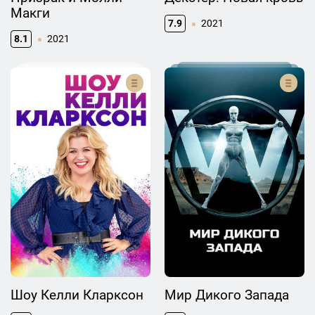
Макги
7.9
2021
8.1
2021
Шоу Келли Кларксон
Мир Дикого Запада