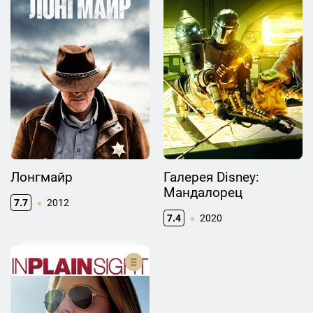
Лонгмайр
Галерея Disney:
Мандалорец
7.7
2012
7.4
2020