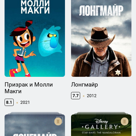
Призрак и Молли
Лонгмайр
Макги
7.7
2012
8.1
2021