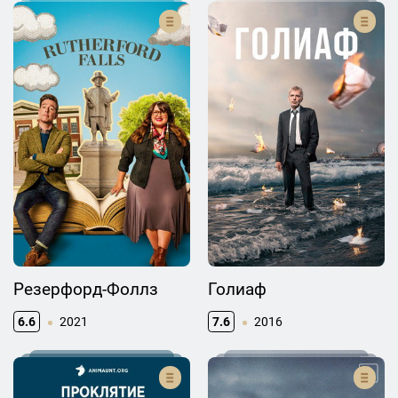
Резерфорд-Фоллз
Голиаф
6.6
2021
7.6
2016