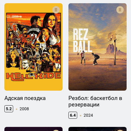
Адская поездка
Резбол: баскетбол в
резервации
5.2
2008
6.4
2024