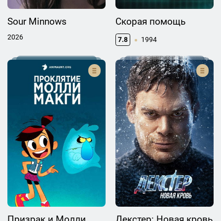
Sour Minnows
Скорая помощь
2026
7.8
1994
Призрак и Молли
Декстер: Новая кровь