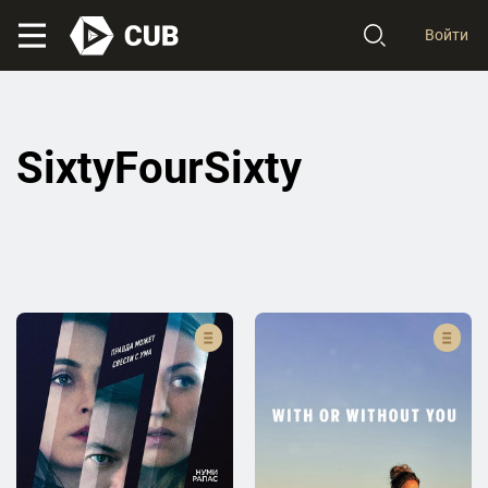
Войти
SixtyFourSixty