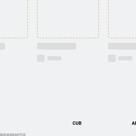
CUB
A
ддерживается,