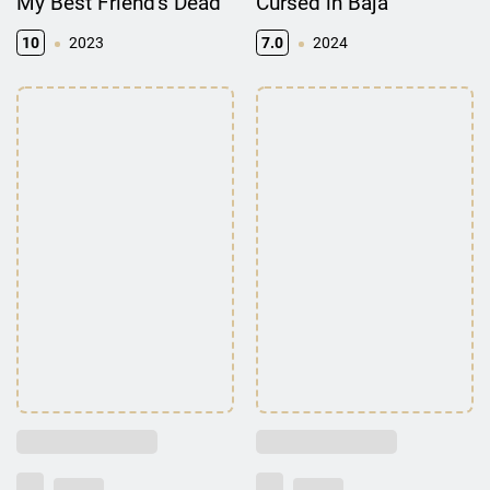
My Best Friend's Dead
Cursed in Baja
10
2023
7.0
2024