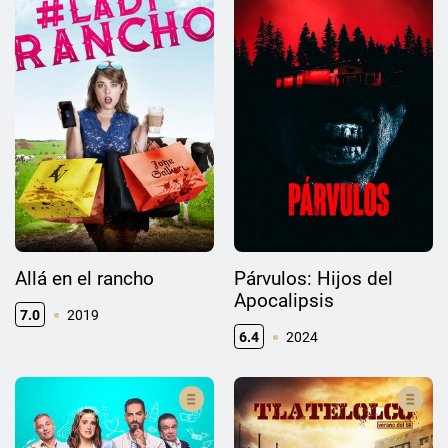
Allá en el rancho
Párvulos: Hijos del
Apocalipsis
7.0
2019
6.4
2024