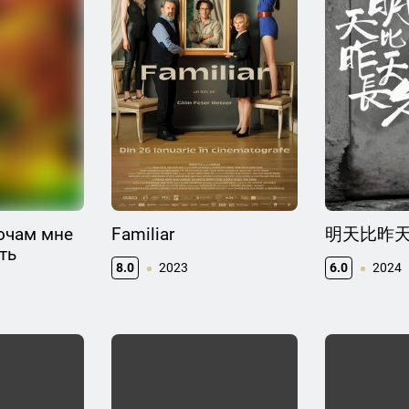
очам мне
Familiar
明天比昨
ть
8.0
2023
6.0
2024