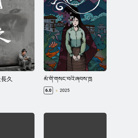
天長久
མོ་གི་གསང་བའི་ཞབས་ཁྲ
6.0
2025