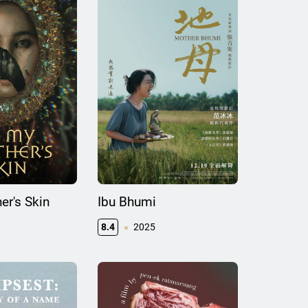
er's Skin
Ibu Bhumi
8.4
2025