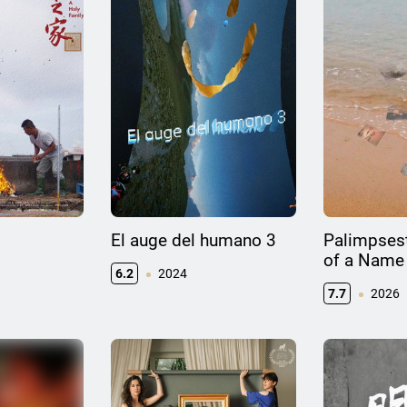
El auge del humano 3
Palimpsest
of a Name
6.2
2024
7.7
2026