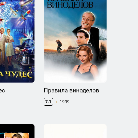
ес
Правила виноделов
7.1
1999