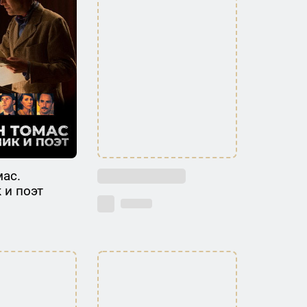
ас.
 и поэт