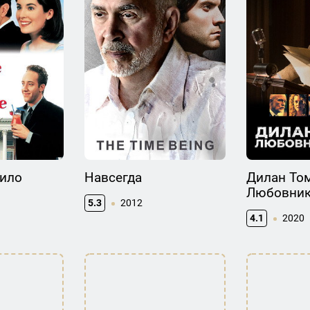
сило
Навсегда
Дилан Том
Любовник
5.3
2012
4.1
2020