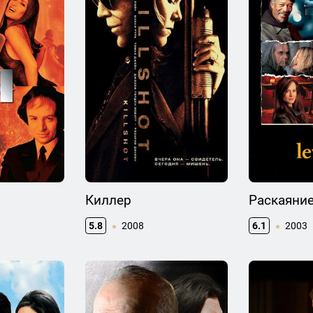
Киллер
Раскаяни
5.8
2008
6.1
2003