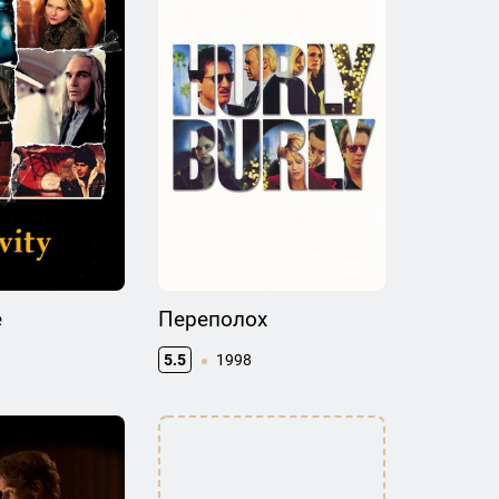
е
Переполох
5.5
1998