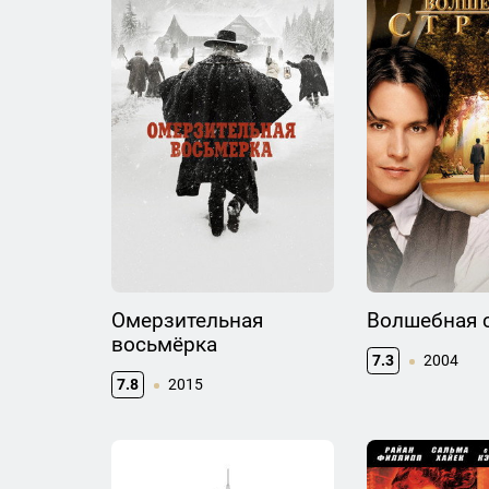
Омерзительная
Волшебная 
восьмёрка
7.3
2004
7.8
2015