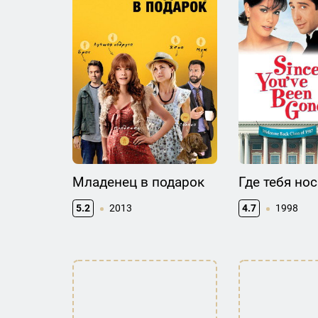
Младенец в подарок
Где тебя но
5.2
2013
4.7
1998