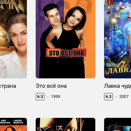
страна
Это всё она
Лавка чуд
6.3
1999
6.3
2007