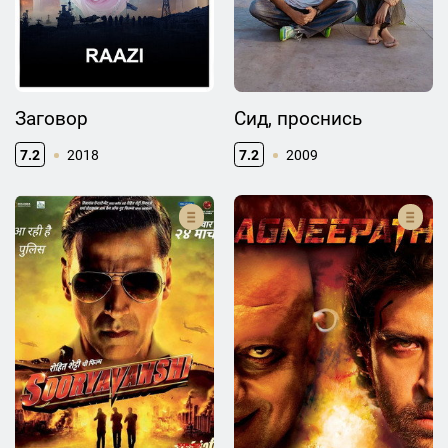
Заговор
Сид, проснись
7.2
2018
7.2
2009