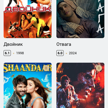
Двойник
Отвага
6.1
1998
6.0
2024