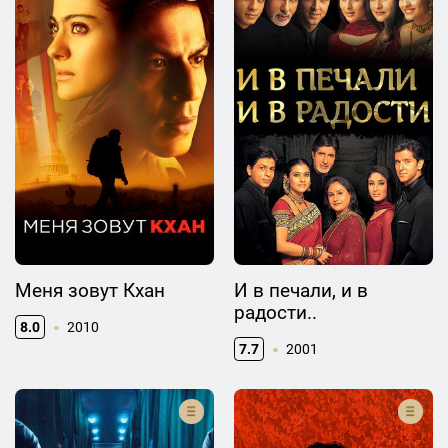
Меня зовут Кхан
И в печали, и в
радости..
8.0
2010
7.7
2001