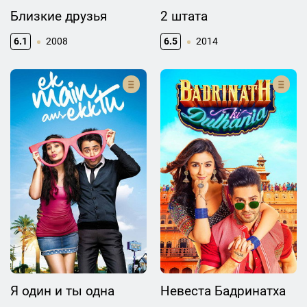
Близкие друзья
2 штата
6.1
2008
6.5
2014
Я один и ты одна
Невеста Бадринатха