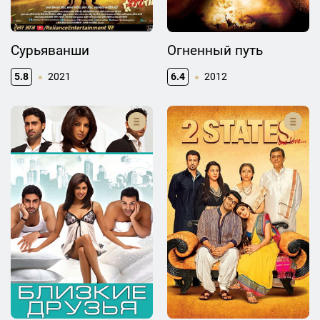
Сурьяванши
Огненный путь
5.8
2021
6.4
2012