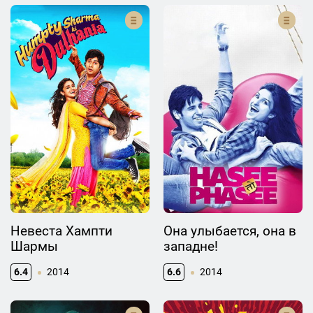
Невеста Хампти
Она улыбается, она в
Шармы
западне!
6.4
2014
6.6
2014