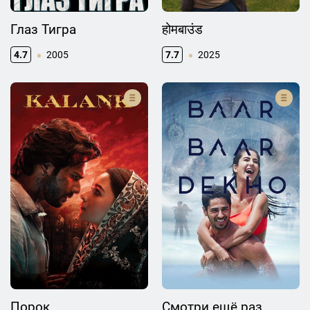
Глаз Тигра
होमबाउंड
4.7
2005
7.7
2025
Порок
Смотри ещё раз