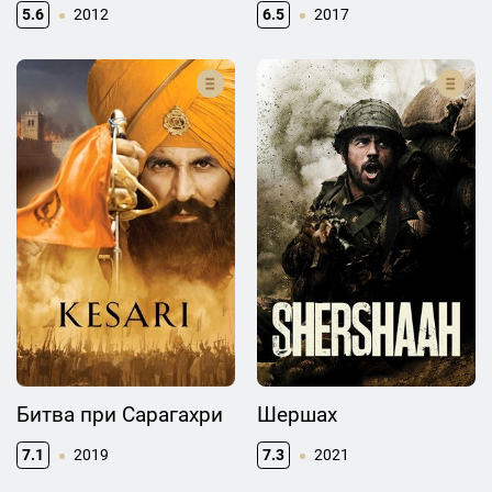
5.6
2012
6.5
2017
Битва при Сарагахри
Шершах
7.1
2019
7.3
2021