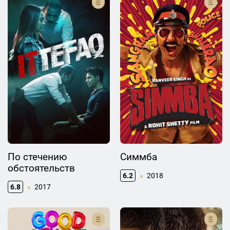
По стечению
Симмба
обстоятельств
6.2
2018
6.8
2017