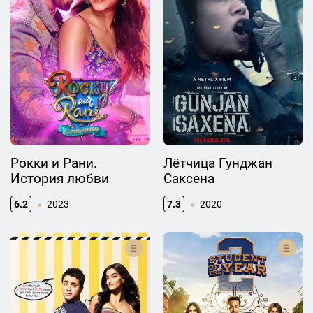
Рокки и Рани.
Лётчица Гунджан
История любви
Саксена
6.2
2023
7.3
2020