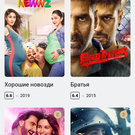
Хорошие новозди
Братья
6.6
2019
6.4
2015