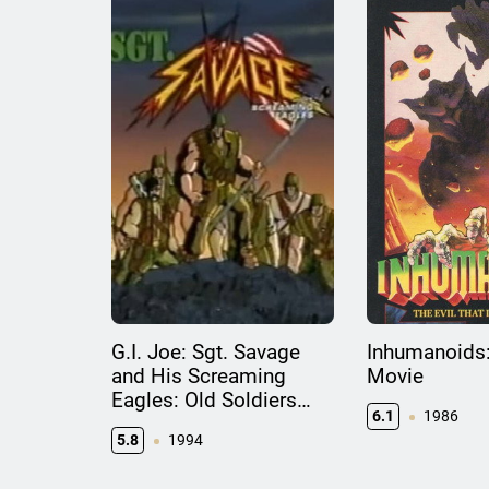
G.I. Joe: Sgt. Savage
Inhumanoids
and His Screaming
Movie
Eagles: Old Soldiers
6.1
1986
Never Die
5.8
1994