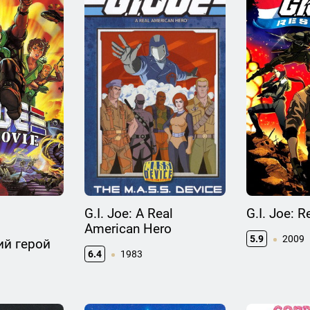
G.I. Joe: A Real
G.I. Joe: R
American Hero
5.9
2009
ий герой
6.4
1983