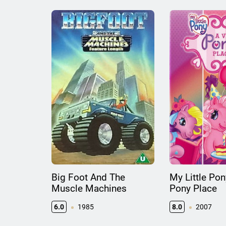
Big Foot And The
My Little Pon
Muscle Machines
Pony Place
6.0
1985
8.0
2007