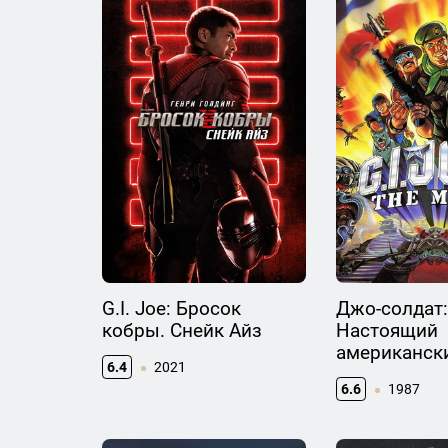
G.I. Joe: Бросок
Джо-солдат:
кобры. Снейк Айз
Настоящий
американск
6.4
2021
6.6
1987