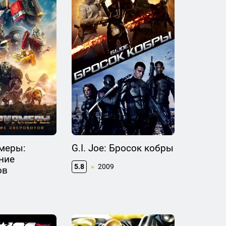
меры:
G.I. Joe: Бросок кобры
ние
5.8
2009
ов