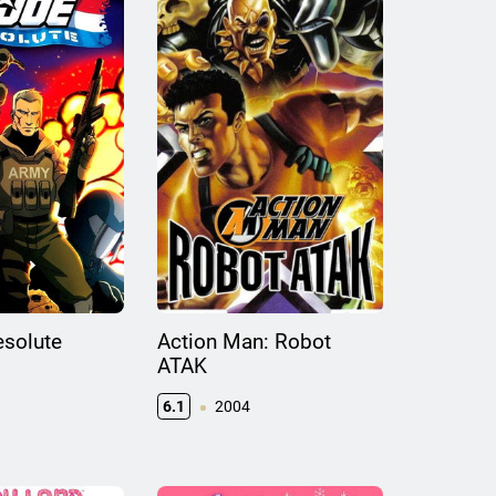
esolute
Action Man: Robot
ATAK
6.1
2004