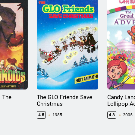
: The
The GLO Friends Save
Candy Land
Christmas
Lollipop A
4.5
1985
4.8
2005