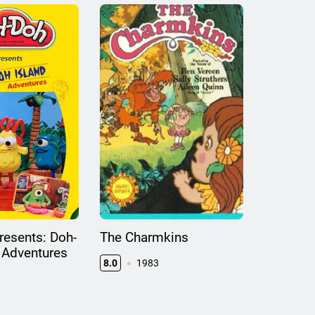
resents: Doh-
The Charmkins
 Adventures
8.0
1983