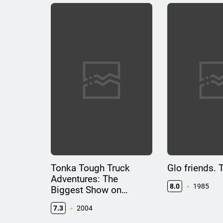
Tonka Tough Truck
Glo friends. 
Adventures: The
8.0
1985
Biggest Show on
Wheels
7.3
2004