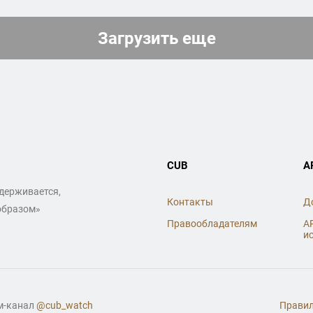
Загрузить еще
CUB
A
ддерживается,
Контакты
Д
образом»
Правообладателям
A
и
ам-канал
@cub_watch
Правил