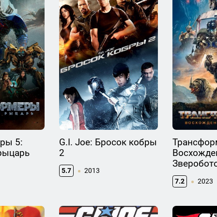
ры 5:
G.I. Joe: Бросок кобры
Трансфор
рыцарь
2
Восхожде
Зверобот
5.7
2013
7.2
2023