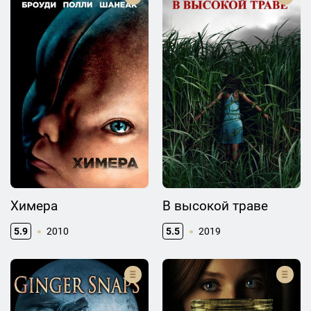
Химера
В высокой траве
5.9
2010
5.5
2019