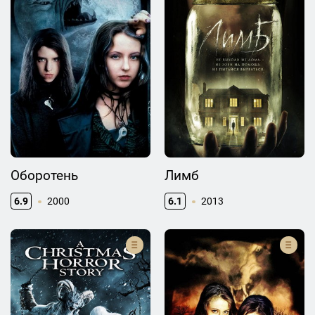
Оборотень
Лимб
6.9
2000
6.1
2013