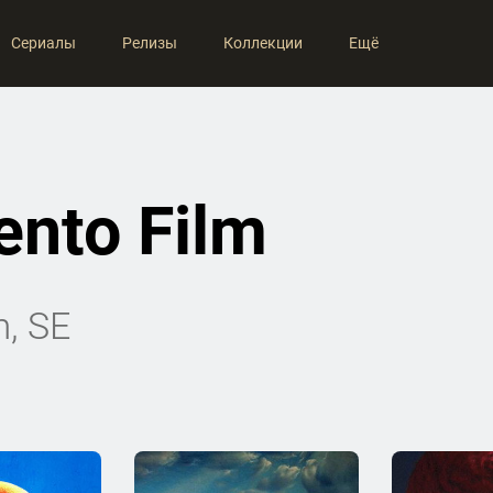
Сериалы
Релизы
Коллекции
Ещё
nto Film
, SE