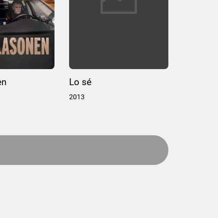
en
Lo sé
2013