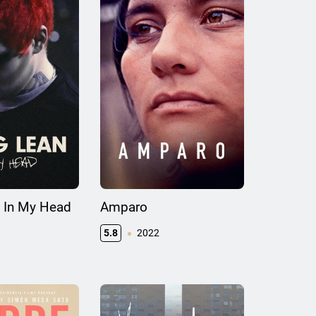
 In My Head
Amparo
5.8
2022