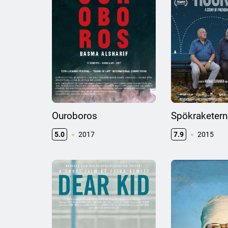
Ouroboros
Spökraketern
5.0
2017
7.9
2015