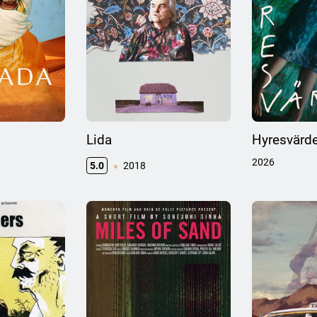
Lida
Hyresvärd
2026
5.0
2018