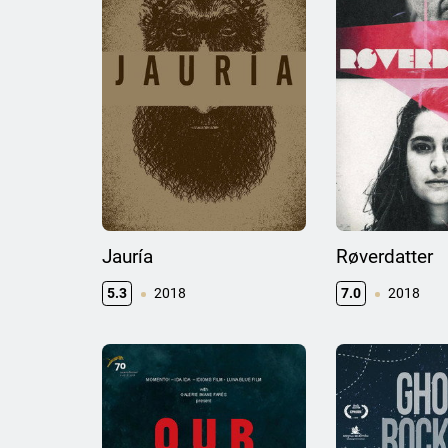
Jauría
Røverdatter
5.3
2018
7.0
2018