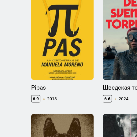
Pipas
Шведская т
6.9
2013
6.6
2024