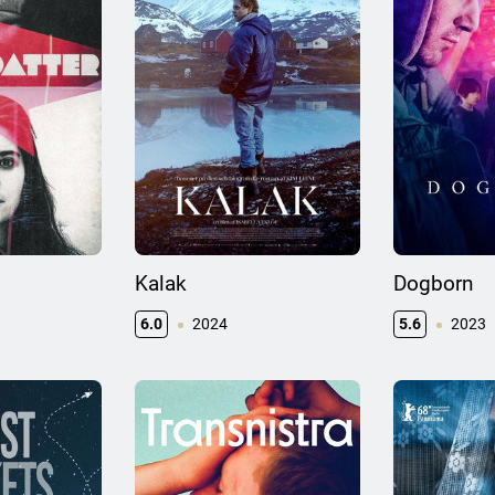
Kalak
Dogborn
6.0
2024
5.6
2023