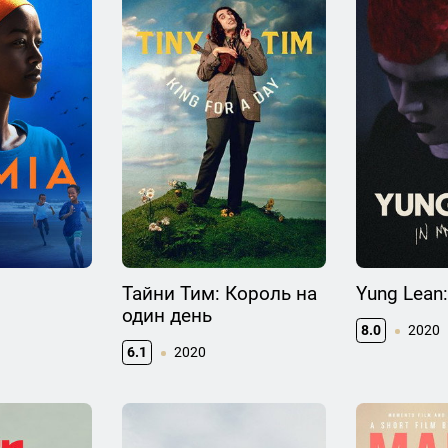
Тайни Тим: Король на
Yung Lean:
один день
8.0
2020
6.1
2020