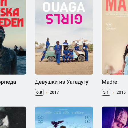
орпеда
Девушки из Уагадугу
Madre
6.8
2017
5.1
2016