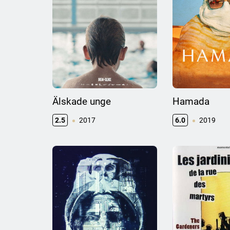
Älskade unge
Hamada
2.5
2017
6.0
2019