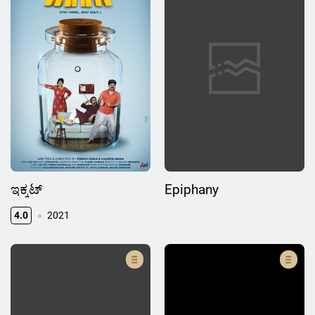
ಇಕ್ಕಟ್
Epiphany
4.0
2021