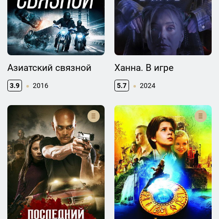
Азиатский связной
Ханна. В игре
3.9
2016
5.7
2024