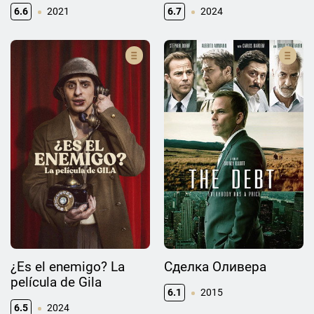
6.6
2021
6.7
2024
¿Es el enemigo? La
Сделка Оливера
película de Gila
6.1
2015
6.5
2024