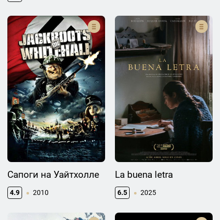
Сапоги на Уайтхолле
La buena letra
4.9
2010
6.5
2025