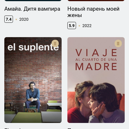
Амайа. Дитя вампира
Новый парень моей
жены
7.4
2020
5.9
2022