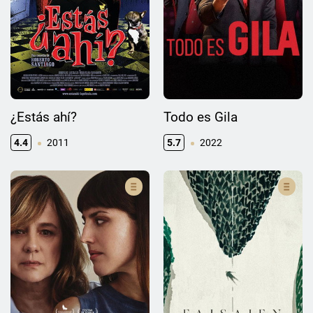
¿Estás ahí?
Todo es Gila
4.4
2011
5.7
2022