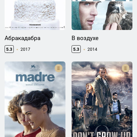
Абракадабра
В воздухе
5.3
2017
5.3
2014