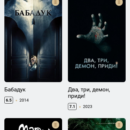
Бабадук
Два, три, демон,
приди!
6.5
2014
7.1
2023