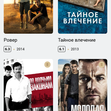
Ровер
Тайное влечение
6.3
2014
6.1
2013