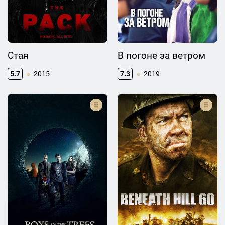
Стая
В погоне за ветром
5.7
2015
7.3
2019