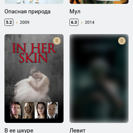
Опасная природа
Мул
5.2
2009
6.3
2014
В ее шкуре
Левит