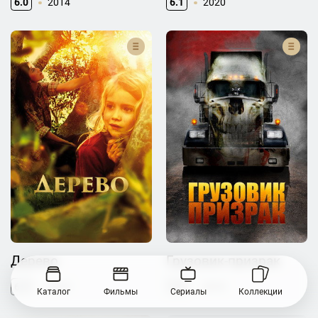
6.0
2014
6.1
2020
Дерево
Грузовик-призрак
6.4
2010
4.0
2010
Каталог
Фильмы
Сериалы
Коллекции