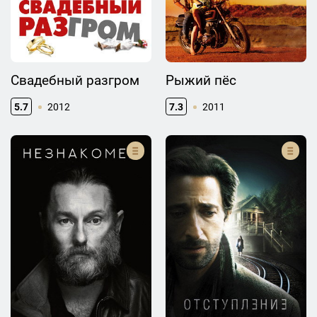
Свадебный разгром
Рыжий пёс
5.7
2012
7.3
2011