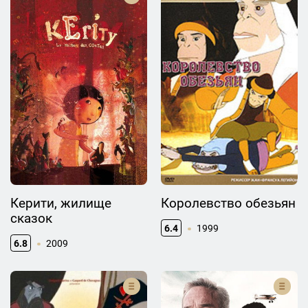
Керити, жилище
Королевство обезьян
сказок
6.4
1999
6.8
2009