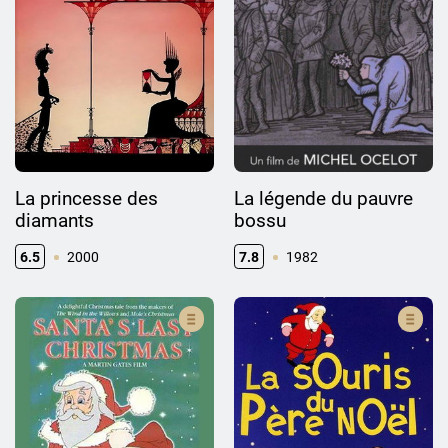
La princesse des
La légende du pauvre
diamants
bossu
6.5
2000
7.8
1982