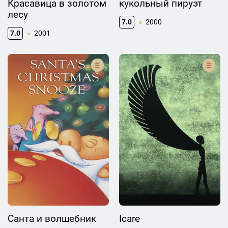
Красавица в золотом
кукольный пируэт
лесу
7.0
2000
7.0
2001
Санта и волшебник
Icare