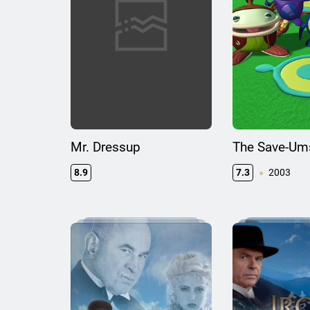
Mr. Dressup
The Save-Um
8.9
7.3
2003