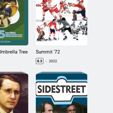
Umbrella Tree
Summit '72
8.3
2022