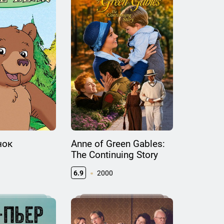
нок
Anne of Green Gables:
The Continuing Story
6.9
2000