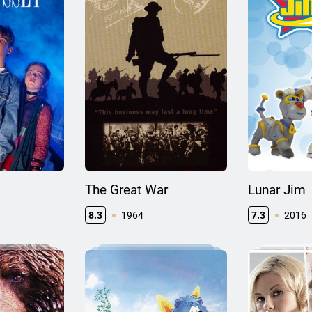
The Great War
Lunar Jim
8.3
1964
7.3
2016