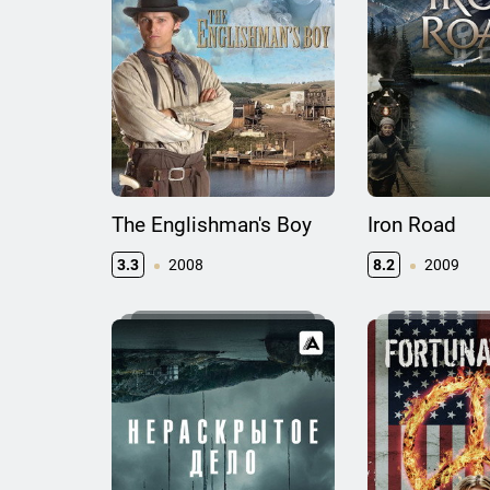
The Englishman's Boy
Iron Road
3.3
2008
8.2
2009