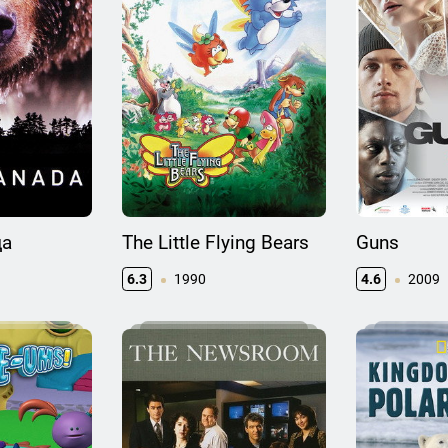
да
The Little Flying Bears
Guns
6.3
1990
4.6
2009