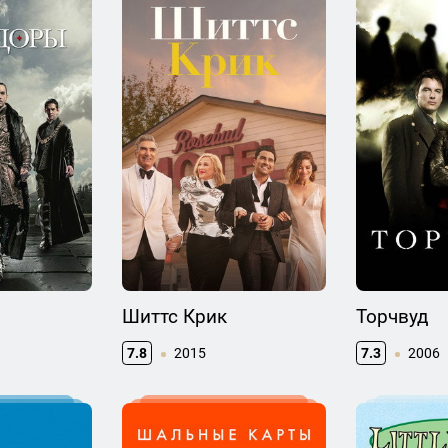
Шиттс Крик
Торчвуд
7.8
2015
7.3
2006