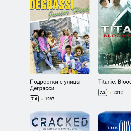
Подростки с улицы
Titanic: Bloo
Деграсси
7.2
2012
7.6
1987