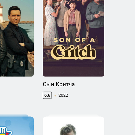
Сын Критча
6.6
2022