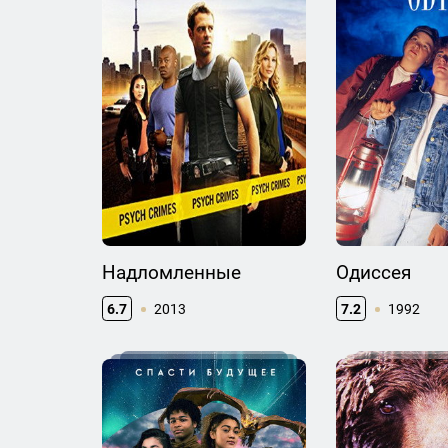
Надломленные
Одиссея
6.7
2013
7.2
1992