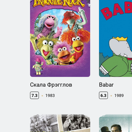
Скала Фрэгглов
Babar
7.3
1983
6.3
1989