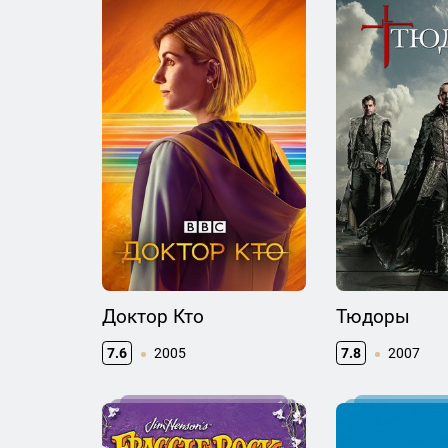
Доктор Кто
Тюдоры
7.6
2005
7.8
2007