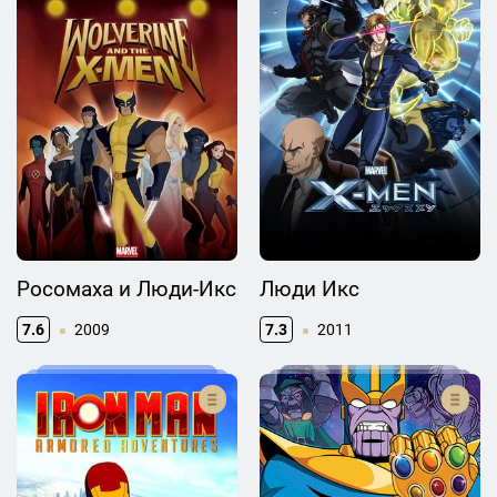
Росомаха и Люди-Икс
Люди Икс
7.6
2009
7.3
2011