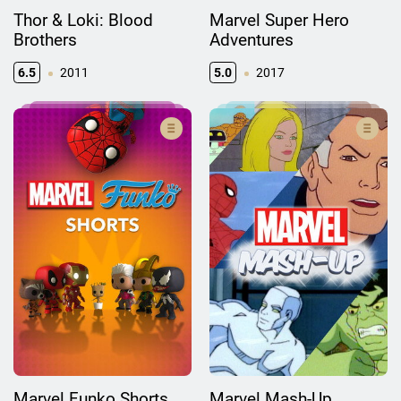
Thor & Loki: Blood
Marvel Super Hero
Brothers
Adventures
6.5
2011
5.0
2017
Marvel Funko Shorts
Marvel Mash-Up