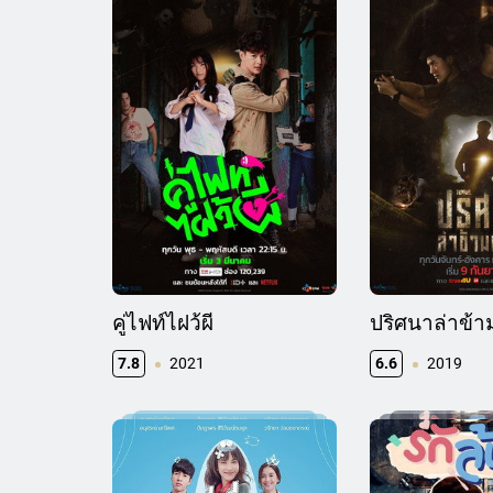
คู่ไฟท์ไฝว้ผี
ปริศนาล่าข้
7.8
2021
6.6
2019