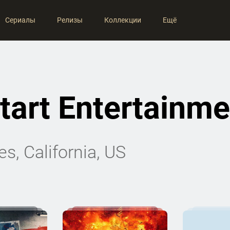
Сериалы
Релизы
Коллекции
Ещё
tart Entertainme
s, California, US