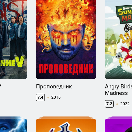
V
Проповедник
Angry Bir
Madness
7.4
2016
7.2
2022