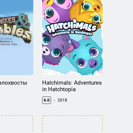
злохвосты
Hatchimals: Adventures
in Hatchtopia
6.0
2018