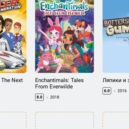
 The Next
Enchantimals: Tales
Ляпики и 
From Everwilde
6.0
2016
8.0
2018