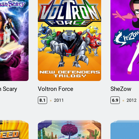
n Scary
Voltron Force
SheZow
8.1
2011
6.9
2012