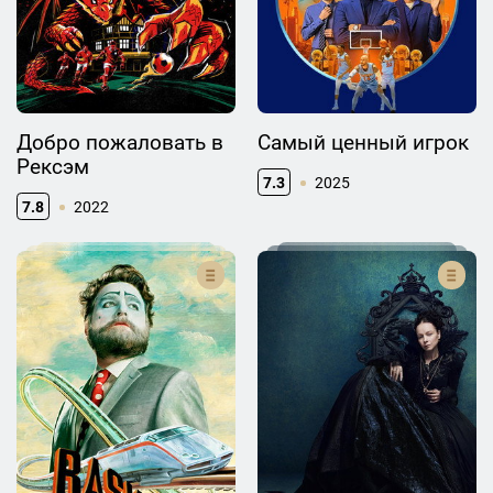
Добро пожаловать в
Самый ценный игрок
Рексэм
7.3
2025
7.8
2022