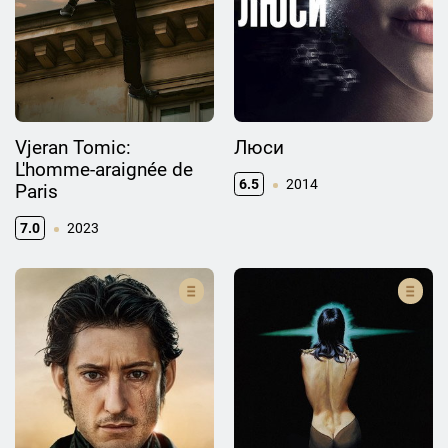
Vjeran Tomic:
Люси
L'homme-araignée de
6.5
2014
Paris
7.0
2023