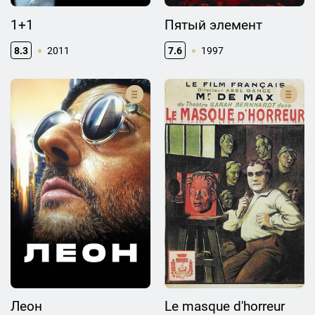
1+1
Пятый элемент
8.3
2011
7.6
1997
Леон
Le masque d'horreur