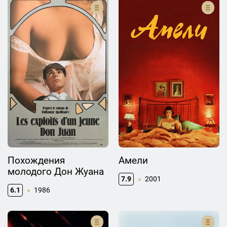
Похождения
Амели
молодого Дон Жуана
7.9
2001
6.1
1986