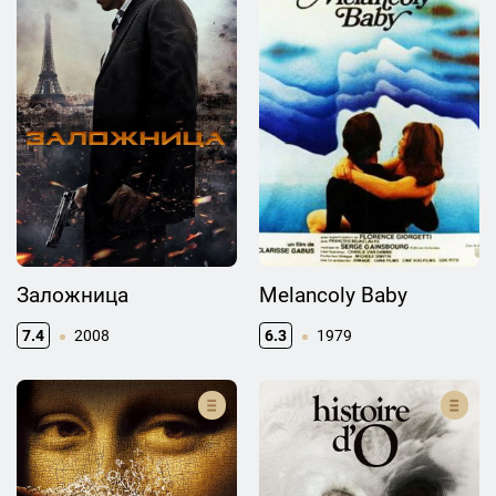
Заложница
Melancoly Baby
7.4
2008
6.3
1979