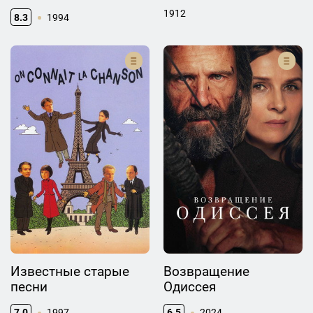
1912
8.3
1994
Известные старые
Возвращение
песни
Одиссея
7.0
1997
6.5
2024