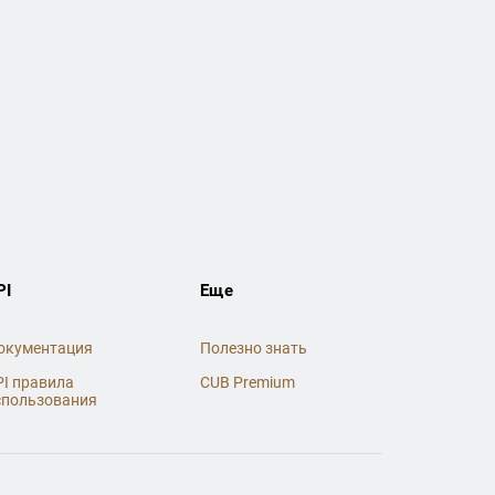
PI
Еще
окументация
Полезно знать
PI правила
CUB Premium
спользования