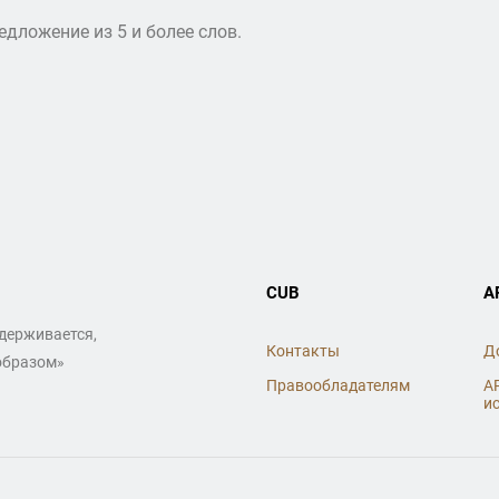
дложение из 5 и более слов.
CUB
A
ддерживается,
Контакты
Д
образом»
Правообладателям
A
и