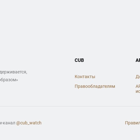
CUB
A
ддерживается,
Контакты
Д
образом»
Правообладателям
A
и
ам-канал
@cub_watch
Правил