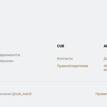
CUB
A
ддерживается,
Контакты
Д
образом»
Правообладателям
A
и
ам-канал
@cub_watch
Правил