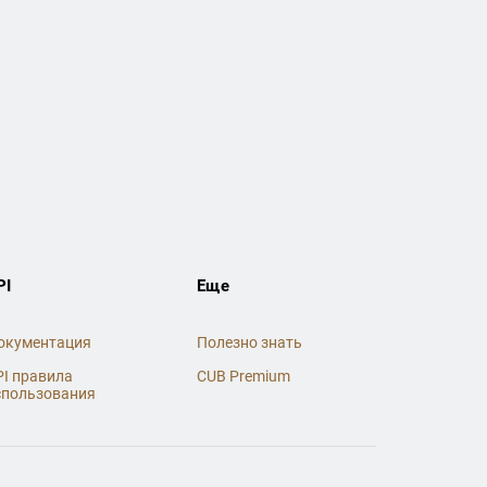
PI
Еще
окументация
Полезно знать
PI правила
CUB Premium
спользования