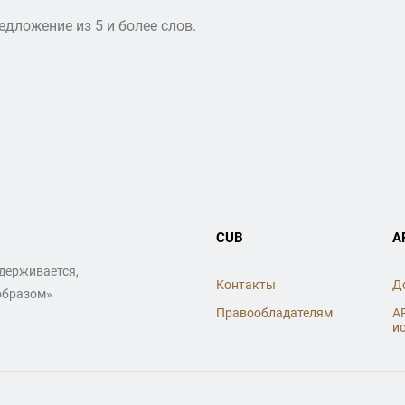
дложение из 5 и более слов.
CUB
A
ддерживается,
Контакты
Д
образом»
Правообладателям
A
и