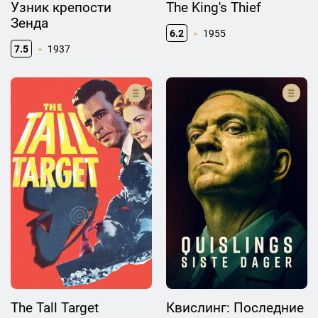
Узник крепости
The King's Thief
Зенда
6.2
1955
7.5
1937
The Tall Target
Квислинг: Последние