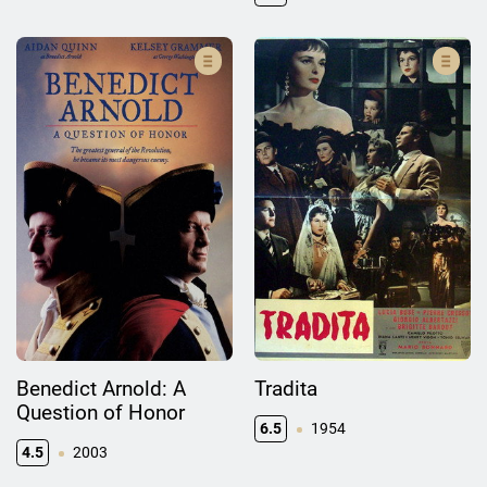
Benedict Arnold: A
Tradita
Question of Honor
6.5
1954
4.5
2003