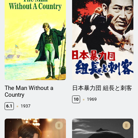
The Man Without a
日本暴力団 組長と刺客
Country
10
1969
6.1
1937