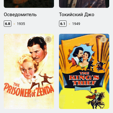
Осведомитель
Токийский Джо
6.8
1935
6.1
1949