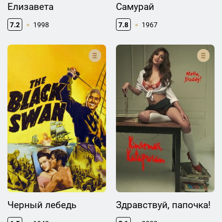
Елизавета
Самурай
7.2
1998
7.8
1967
Черный лебедь
Здравствуй, папочка!