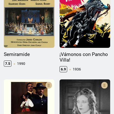
Semiramide
¡Vámonos con Pancho
Villa!
7.5
1990
6.9
1936