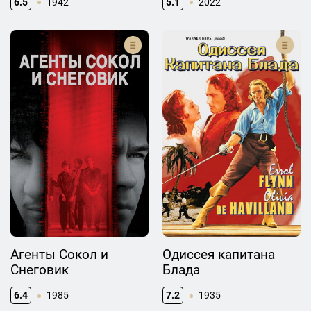
6.5
1942
5.1
2022
Агенты Сокол и
Одиссея капитана
Снеговик
Блада
6.4
1985
7.2
1935