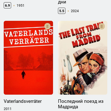
дни
6.9
1951
5.5
2024
Vaterlandsverräter
Последний поезд из
Мадрида
2011