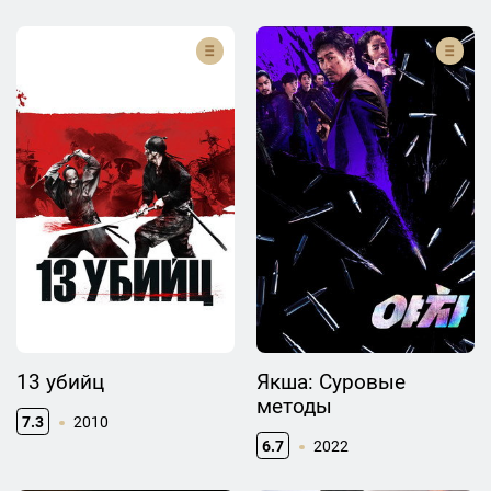
13 убийц
Якша: Суровые
методы
7.3
2010
6.7
2022