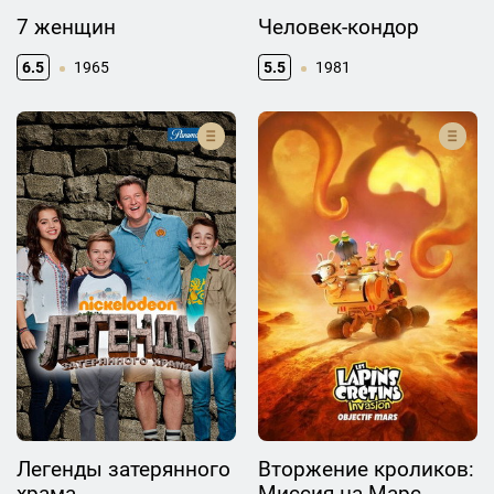
7 женщин
Человек-кондор
6.5
1965
5.5
1981
Легенды затерянного
Вторжение кроликов:
храма
Миссия на Марс