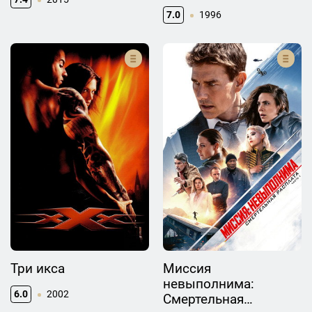
7.0
1996
Три икса
Миссия
невыполнима:
6.0
2002
Смертельная