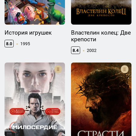
История игрушек
Властелин колец: Две
крепости
8.0
1995
8.4
2002