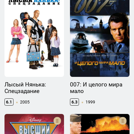
Лысый Нянька:
007: И целого мира
Спецзадание
мало
6.1
2005
6.3
1999