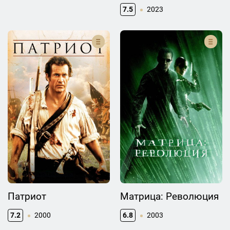
расплата. Часть
7.5
2023
первая
Патриот
Матрица: Революция
7.2
2000
6.8
2003