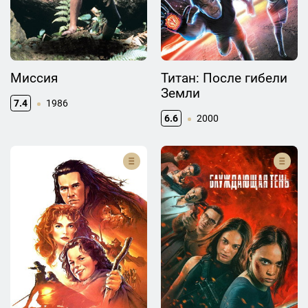
Миссия
Титан: После гибели
Земли
7.4
1986
6.6
2000