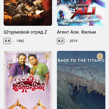
Штурмовой отряд Z
Агент Али. Фильм
5.9
1982
8.2
2019