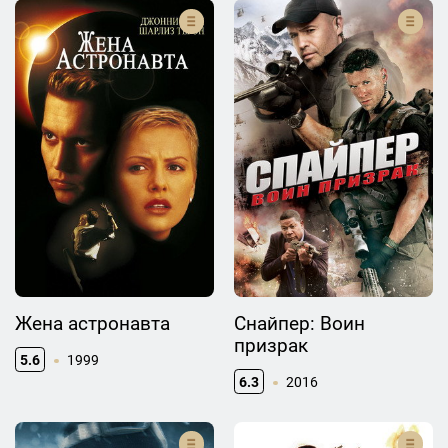
Жена астронавта
Снайпер: Воин
призрак
5.6
1999
6.3
2016