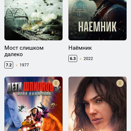
Мост слишком
Наёмник
далеко
6.3
2022
7.2
1977