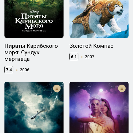
Пираты Карибского
Золотой Компас
моря: Сундук
6.1
2007
мертвеца
7.4
2006